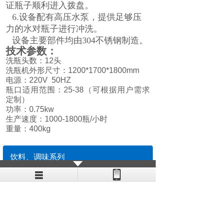
证瓶子顺利进入拨盘。
6.
设备配有高压水泵，提供足够压
力的水对瓶子进行冲洗。
设备主要部件均由
304
不锈钢制造。
技术参数：
洗瓶头数：
12
头
洗瓶机外形尺寸：
1200*1700*1800mm
电源：
220V 50HZ
瓶口适用范围：
25-38
（可根据用户需求
定制）
功率：
0.75kw
生产速度：
1000-1800
瓶
/
小时
重量：
400kg
饮料、调味系列
口服液、西林瓶、保健品系列
香水、眼药水、喷雾剂、消毒液系列
食用油类灌装系列
酱类灌装机系列