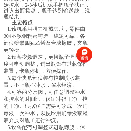
始控水，
2-3
秒后机械手把瓶子扶正，
进入出瓶拨盘，瓶子达到输送线，洗
瓶结束。
主要特点
1.
该机采用强力机械夹爪，零件由
304
不锈钢精密铸造，稳定可靠，各
部位镶嵌四氟乙烯及合成橡胶，夹瓶
更轻松。
2.
设备变频调速，更换瓶子调整高
度可电动调整，进出瓶设有过载保护
装置，卡瓶停机，方便操作。
3.
每个夹爪部位装有控制喷水装
置，不上瓶不冲水，省水经济。
4.
可靠的分水阀，可任意调整冲水
和控水的时间比，保证冲得干净，控
的干净。根据客户需要可改成一次消
毒液一次冲水，以便应用消毒液或灌
装介质对瓶子进行冲洗。
5.
设备配有可调整式进瓶螺旋，保