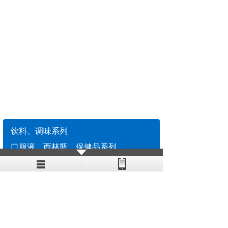
饮料、调味系列
口服液、西林瓶、保健品系列
香水、眼药水、喷雾剂、消毒液系列
食用油类灌装系列
酱类灌装机系列
洗瓶机系列
封口机系列