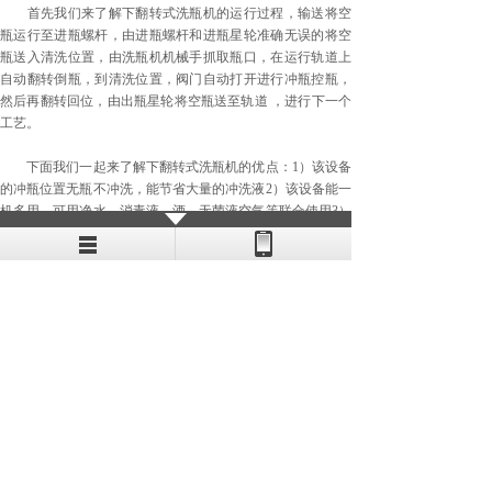
首先我们来了解下翻转式洗瓶机的运行过程，输送将空
瓶运行至进瓶螺杆，由进瓶螺杆和进瓶星轮准确无误的将空
瓶送入清洗位置，由洗瓶机机械手抓取瓶口，在运行轨道上
自动翻转倒瓶，到清洗位置，阀门自动打开进行冲瓶控瓶，
然后再翻转回位，由出瓶星轮将空瓶送至轨道 ，进行下一个
工艺。
下面我们一起来了解下翻转式洗瓶机的优点：1）该设备
的冲瓶位置无瓶不冲洗，能节省大量的冲洗液2）该设备能一
机多用，可用净水、消毒液、酒、无菌液空气等联合使用3）
机械手位置超长力臂、大力弹簧与可换式橡胶夹指巧妙结
合，能夹超大、超重瓶子，且在运转的过程中不甩瓶不伤
瓶，方便更换瓶型、高度调节范围大。适用瓶形广。
上海鸿蓄包装机械有限公司专业生产各类洗瓶，刷瓶机
欢迎各界人士前来参观选购。
长按二维码识别
更多精彩 等你前来
137 0165 6397 陈经理
137 6448 6618 鲁女士
版权所有 ©鸿蓄包装机械